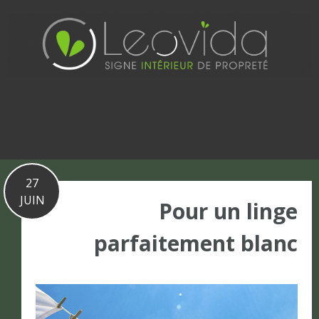
Basculer
vers
le
contenu
27
JUIN
Pour un linge
parfaitement blanc