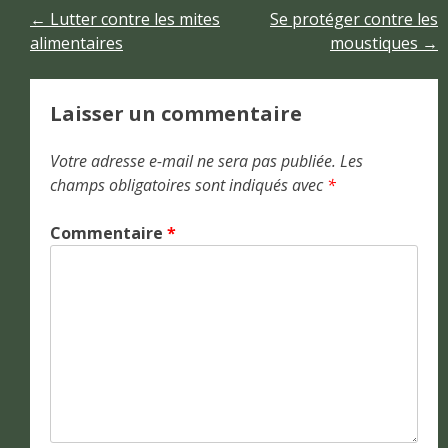
Navigation
←
Lutter contre les mites
Se protéger contre les
alimentaires
moustiques
→
de
l’article
Laisser un commentaire
Votre adresse e-mail ne sera pas publiée.
Les
champs obligatoires sont indiqués avec
*
Commentaire
*