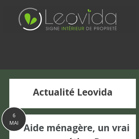
Basculer
vers
le
contenu
Actualité Leovida
6
MAI
Aide ménagère, un vrai