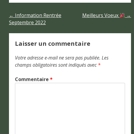
Navigation
←
Information Rentrée
Meilleurs Voeux
→
Septembre 2022
de
l’article
Laisser un commentaire
Votre adresse e-mail ne sera pas publiée.
Les
champs obligatoires sont indiqués avec
*
Commentaire
*