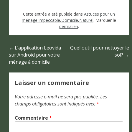
Cette entrée a été publiée dans
Astuces pour un
ménage impeccable
,
Domicile
,
Naturel
. Marquer le
permalien
.
Navigation
←
L’application Leovida
Quel outil pour nettoyer le
sur Android pour votre
sol?
→
de
ménage à domicile
l’article
Laisser un commentaire
Votre adresse e-mail ne sera pas publiée.
Les
champs obligatoires sont indiqués avec
*
Commentaire
*