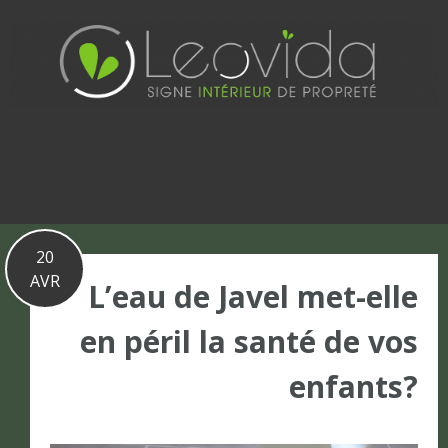
Basculer
vers
le
contenu
20
AVR
L’eau de Javel met-elle
en péril la santé de vos
enfants?