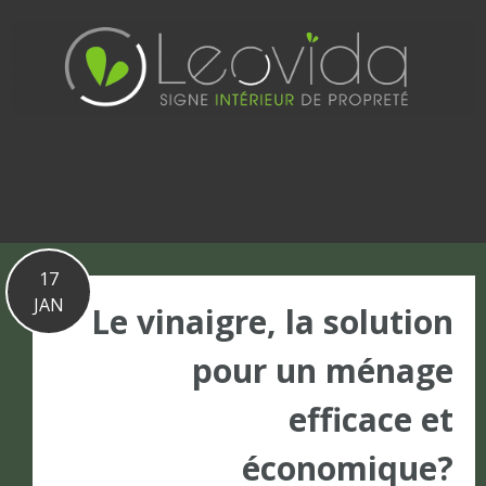
Basculer
vers
le
contenu
17
JAN
Le vinaigre, la solution
pour un ménage
efficace et
économique?