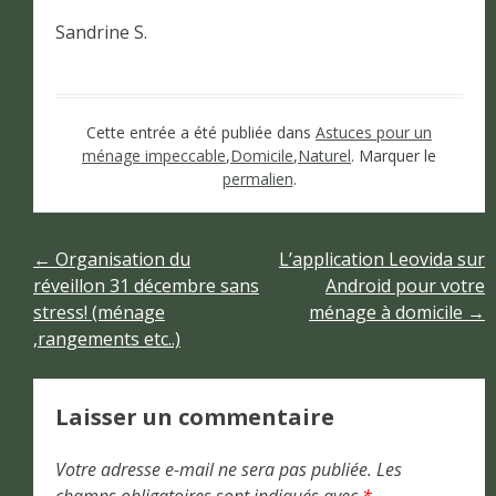
Sandrine S.
Cette entrée a été publiée dans
Astuces pour un
ménage impeccable
,
Domicile
,
Naturel
. Marquer le
permalien
.
Navigation
←
Organisation du
L’application Leovida sur
réveillon 31 décembre sans
Android pour votre
de
stress! (ménage
ménage à domicile
→
,rangements etc..)
l’article
Laisser un commentaire
Votre adresse e-mail ne sera pas publiée.
Les
champs obligatoires sont indiqués avec
*