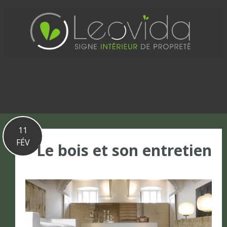
Basculer
vers
le
contenu
11
FÉV
Le bois et son entretien