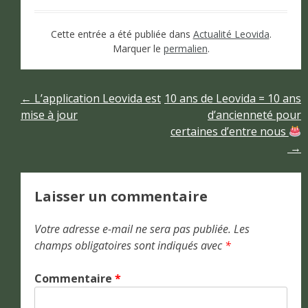
Cette entrée a été publiée dans
Actualité Leovida
.
Marquer le
permalien
.
Navigation
←
L’application Leovida est
10 ans de Leovida = 10 ans
mise à jour
d’ancienneté pour
de
certaines d’entre nous
→
l’article
Laisser un commentaire
Votre adresse e-mail ne sera pas publiée.
Les
champs obligatoires sont indiqués avec
*
Commentaire
*