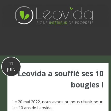
Basculer
vers
le
contenu
17
JUIN
Leovida a soufflé ses 10
bougies !
Le 20 mai 2022, nous avons pu nous réunir pour
les 10 ans de Leovida.