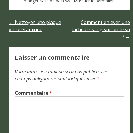
manger
,
Salle de bain
,
WC
. Marquer le
permalien
.
Navigation
←
Nettoyer une plaque
Comment enlever une
vitrocéramique
tache de sang sur un tissu
de
?
→
l’article
Laisser un commentaire
Votre adresse e-mail ne sera pas publiée.
Les
champs obligatoires sont indiqués avec
*
Commentaire
*