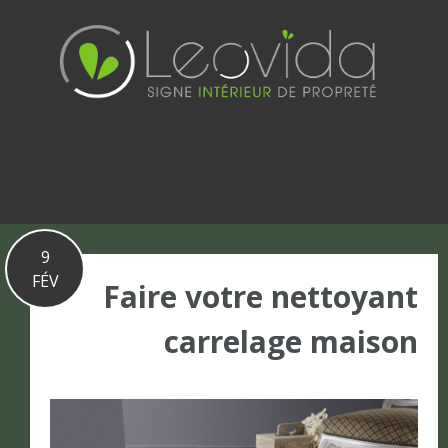
Basculer
vers
le
contenu
9
FÉV
Faire votre nettoyant
carrelage maison