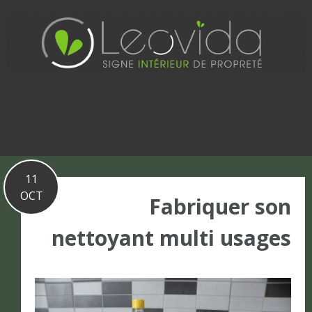
Basculer
vers
le
contenu
11
OCT
Fabriquer son
nettoyant multi usages