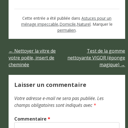
Cette entrée a été publiée dans
Astuces pour un
ménage impeccable
,
Domicile
,
Naturel
. Marquer le
permalien
.
Navigation
←
Nettoyer la vitre de
Test de la gomme
votre poêle, insert de
nettoyante VIGOR (éponge
de
cheminée
magique)
→
l’article
Laisser un commentaire
Votre adresse e-mail ne sera pas publiée.
Les
champs obligatoires sont indiqués avec
*
Commentaire
*