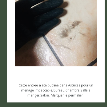
Cette entrée a été publiée dans
Astuces pour un
ménage impeccable
,
Bureau
,
Chambre
,
Salle à
manger
,
Salon
. Marquer le
permalien
.