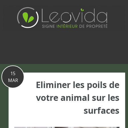
Basculer
vers
le
contenu
15
MAR
Eliminer les poils de
votre animal sur les
surfaces